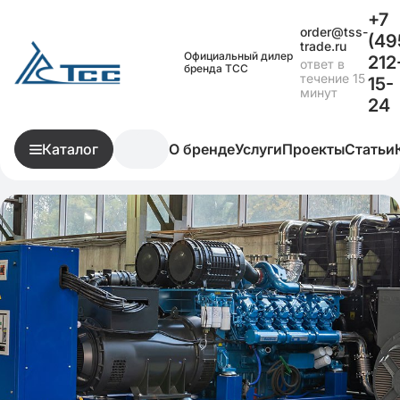
+7
order@tss-
(49
trade.ru
Официальный дилер
212
ответ в
бренда ТСС
течение 15
15-
минут
24
Каталог
О бренде
Услуги
Проекты
Статьи