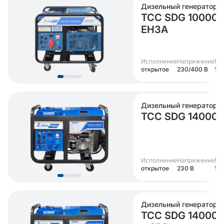
Дизельный генератор
ТСС SDG 10000
EH3A
Исполнение
Напряжение
Мо
открытое
230/400 В
10 
Дизельный генератор
ТСС SDG 14000
Исполнение
Напряжение
Мо
открытое
230 В
12 
Дизельный генератор
ТСС SDG 14000