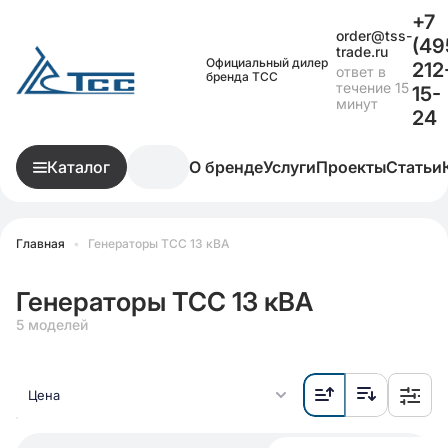
+7
order@tss-
(49
trade.ru
Официальный дилер
212
ответ в
бренда ТСС
течение 15
15-
минут
24
Каталог
О бренде
Услуги
Проекты
Статьи
Главная
•
Генераторы ТСС 13 кВА
Генераторы ТСС 13 кВА
5 моделей
Цена