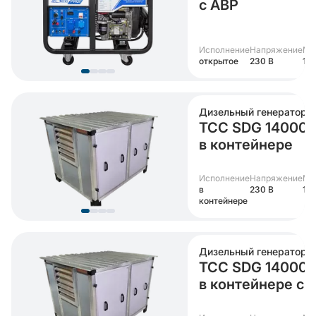
с АВР
Исполнение
Напряжение
Мо
открытое
230 В
12 
Дизельный генератор
ТСС SDG 14000
в контейнере
Исполнение
Напряжение
Мо
в
230 В
12 
контейнере
Дизельный генератор
ТСС SDG 14000
в контейнере с 