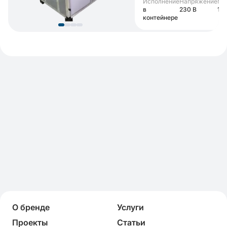
Исполнение
Напряжение
Мо
в
230 В
12 
контейнере
О бренде
Услуги
Проекты
Статьи