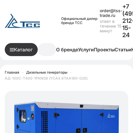
+7
order@tss-
(49
trade.ru
Официальный дилер
212
ответ в
бренда ТСС
течение 15
15-
минут
24
Каталог
О бренде
Услуги
Проекты
Статьи
Главная
•
Дизельные генераторы
•
АД-100С-Т400-1РКМ26 (YCA4.8TAA180-G20)