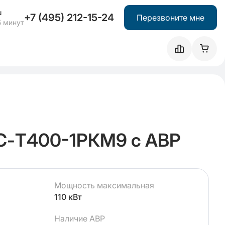
u
+7 (495) 212-15-24
Перезвоните мне
5 минут
С-Т400-1РКМ9 с АВР
Мощность максимальная
110 кВт
Наличие АВР