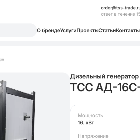
order@tss-trade.r
ответ в течение 1
О бренде
Услуги
Проекты
Статьи
Контакты
ре
Дизельный генератор
ТСС АД-16С-
Мощность
16. кВт
Напряжение