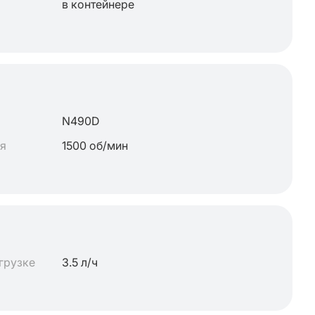
в контейнере
N490D
ля
1500 об/мин
грузке
3.5 л/ч