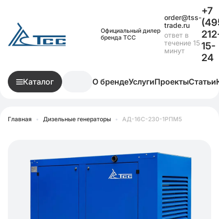
+7
order@tss-
(49
trade.ru
Официальный дилер
212
ответ в
бренда ТСС
течение 15
15-
минут
24
Каталог
О бренде
Услуги
Проекты
Статьи
Главная
•
Дизельные генераторы
•
АД-16С-230-1РПМ5