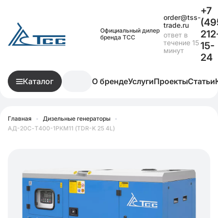
+7
order@tss-
(49
trade.ru
Официальный дилер
212
ответ в
бренда ТСС
течение 15
15-
минут
24
Каталог
О бренде
Услуги
Проекты
Статьи
Главная
•
Дизельные генераторы
•
АД-20С-Т400-1РКМ11 (TDR-K 25 4L)