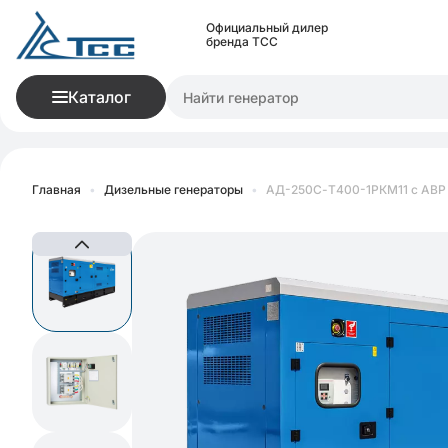
Официальный дилер
бренда ТСС
Каталог
Главная
•
Дизельные генераторы
•
АД-250С-Т400-1РКМ11 с АВР