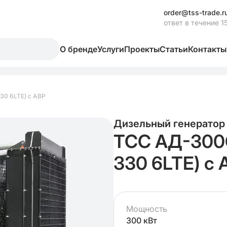
order@tss-trade.r
ответ в течение 1
О бренде
Услуги
Проекты
Статьи
Контакты
0 6LTE) с АВР
Дизельный генератор
ТСС АД-300
330 6LTE) с 
Мощность
300 кВт