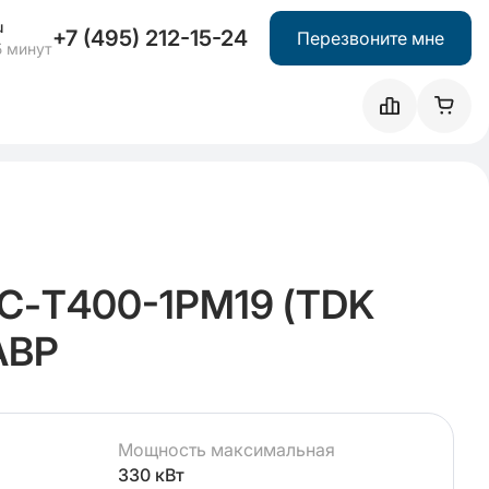
u
+7 (495) 212-15-24
Перезвоните мне
5 минут
С-Т400-1РМ19 (TDK
АВР
Мощность максимальная
330 кВт