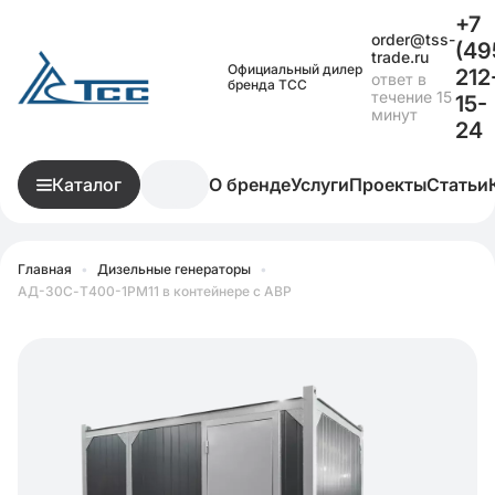
+7
order@tss-
(49
trade.ru
Официальный дилер
212
ответ в
бренда ТСС
течение 15
15-
минут
24
Каталог
О бренде
Услуги
Проекты
Статьи
Главная
•
Дизельные генераторы
•
АД-30С-Т400-1РМ11 в контейнере с АВР