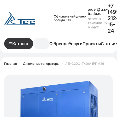
+7
order@tss-
(49
trade.ru
Официальный дилер
212
ответ в
бренда ТСС
течение 15
15-
минут
24
Каталог
О бренде
Услуги
Проекты
Статьи
Главная
•
Дизельные генераторы
•
АД-320С-Т400-1РПМ26