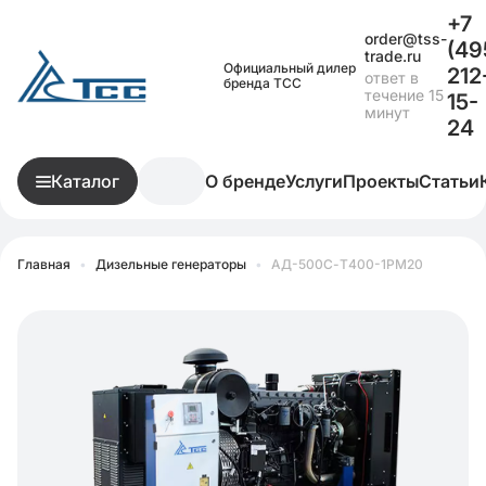
+7
order@tss-
(49
trade.ru
Официальный дилер
212
ответ в
бренда ТСС
течение 15
15-
минут
24
Каталог
О бренде
Услуги
Проекты
Статьи
Главная
•
Дизельные генераторы
•
АД-500С-Т400-1РМ20