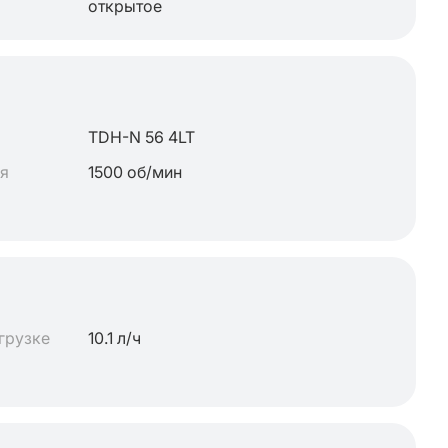
открытое
TDH-N 56 4LT
ля
1500 об/мин
грузке
10.1 л/ч