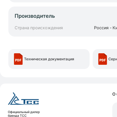
Производитель
Страна происхождения
Россия - К
Техническая документация
Сери
О
Официальный дилер
бренда ТСС