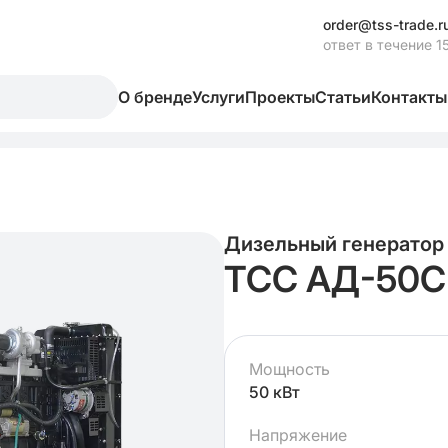
order@tss-trade.r
ответ в течение 1
О бренде
Услуги
Проекты
Статьи
Контакты
Дизельный генератор
ТСС АД-50С
Мощность
50 кВт
Напряжение