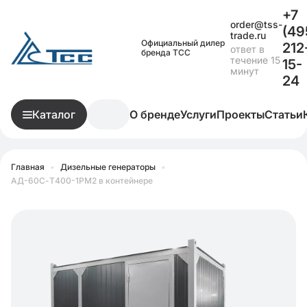
+7
order@tss-
(49
trade.ru
Официальный дилер
212
ответ в
бренда ТСС
течение 15
15-
минут
24
Каталог
О бренде
Услуги
Проекты
Статьи
Главная
•
Дизельные генераторы
•
АД-60С-Т400-1РМ2 в контейнере