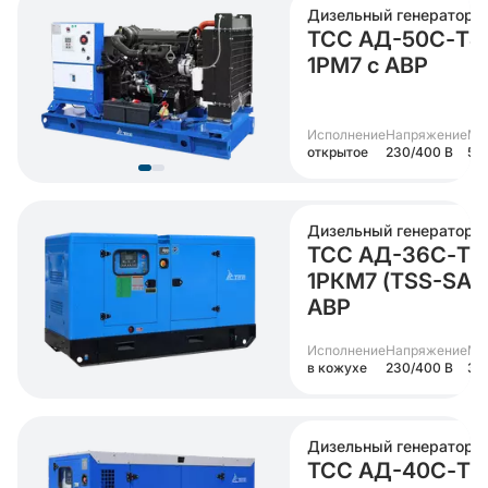
Дизельный генератор
ТСС АД-50С-Т4
1РМ7 с АВР
Исполнение
Напряжение
Мо
открытое
230/400 В
50
Дизельный генератор
ТСС АД-36С-Т4
1РКМ7 (TSS-SA-4
АВР
Исполнение
Напряжение
Мо
в кожухе
230/400 В
36
Дизельный генератор
ТСС АД-40С-Т4