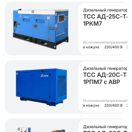
Дизельный генератор
ТСС АД-25С-Т4
1РКМ7
Исполнение
Напряжение
Мо
в кожухе
230/400 В
25 
Дизельный генератор
ТСС АД-20С-Т4
1РПМ7 с АВР
Исполнение
Напряжение
Мо
в кожухе
230/400 В
20
Дизельный генератор