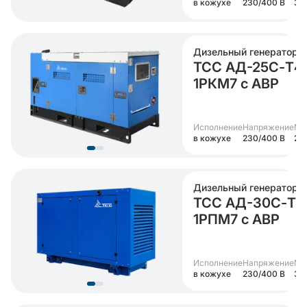
в кожухе
230/400 В
30
Дизельный генератор
ТСС АД-25С-Т4
1РКМ7 с АВР
Исполнение
Напряжение
Мо
в кожухе
230/400 В
25 
Дизельный генератор
ТСС АД-30С-Т4
1РПМ7 с АВР
Исполнение
Напряжение
Мо
в кожухе
230/400 В
30