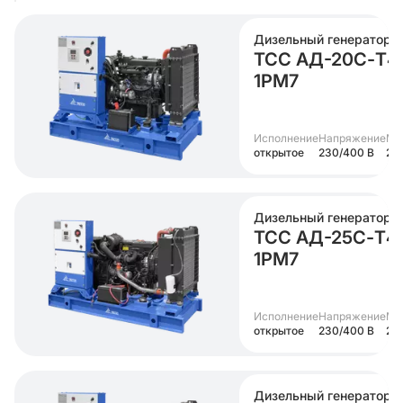
Дизельный генератор
ТСС АД-20С-Т4
1РМ7
Исполнение
Напряжение
Мо
открытое
230/400 В
20
Дизельный генератор
ТСС АД-25С-Т4
1РМ7
Исполнение
Напряжение
Мо
открытое
230/400 В
25 
Дизельный генератор