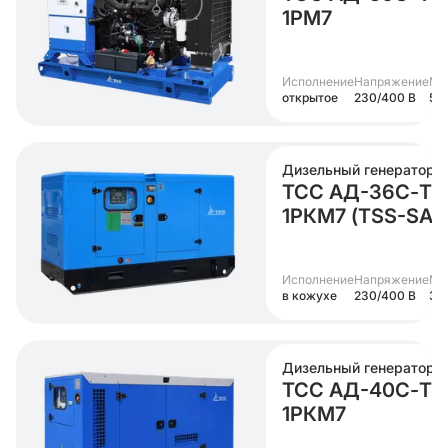
1РМ7
Исполнение
Напряжение
Мо
открытое
230/400 В
50
Дизельный генератор
ТСС АД-36С-Т4
1РКМ7 (TSS-SA-
Исполнение
Напряжение
Мо
в кожухе
230/400 В
36
Дизельный генератор
ТСС АД-40С-Т4
1РКМ7