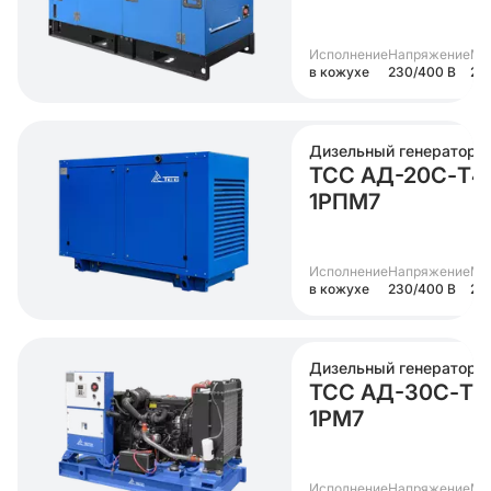
Исполнение
Напряжение
Мо
в кожухе
230/400 В
20
Дизельный генератор
ТСС АД-20С-Т4
1РПМ7
Исполнение
Напряжение
Мо
в кожухе
230/400 В
20
Дизельный генератор
ТСС АД-30С-Т4
1РМ7
Исполнение
Напряжение
Мо