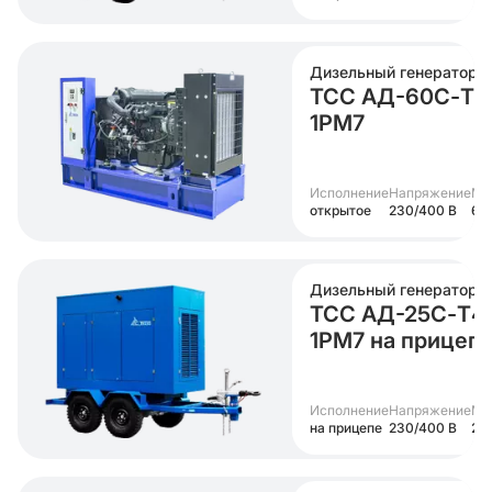
Дизельный генератор
ТСС АД-60С-Т4
1РМ7
Исполнение
Напряжение
Мо
открытое
230/400 В
60
Дизельный генератор
ТСС АД-25С-Т4
1РМ7 на прицеп
Исполнение
Напряжение
Мо
на прицепе
230/400 В
25 