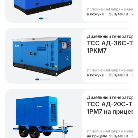
Исполнение
Напряжение
Мо
в кожухе
230/400 В
40
Дизельный генератор
ТСС АД-36С-Т4
1РКМ7
Исполнение
Напряжение
Мо
в кожухе
230/400 В
36
Дизельный генератор
ТСС АД-20С-Т4
1РМ7 на прицеп
Исполнение
Напряжение
Мо
на прицепе
230/400 В
20