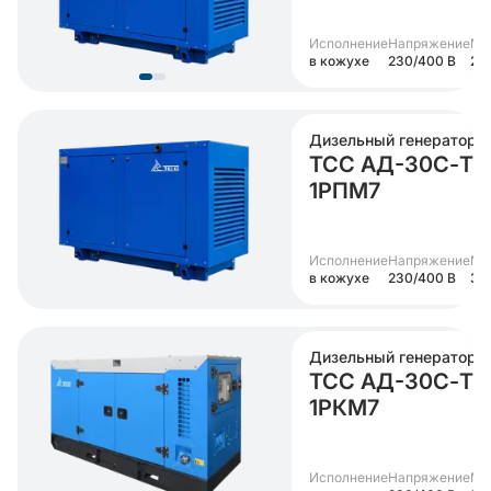
Исполнение
Напряжение
Мо
в кожухе
230/400 В
25 
Дизельный генератор
ТСС АД-30С-Т4
1РПМ7
Исполнение
Напряжение
Мо
в кожухе
230/400 В
30
Дизельный генератор
ТСС АД-30С-Т4
1РКМ7
Исполнение
Напряжение
Мо