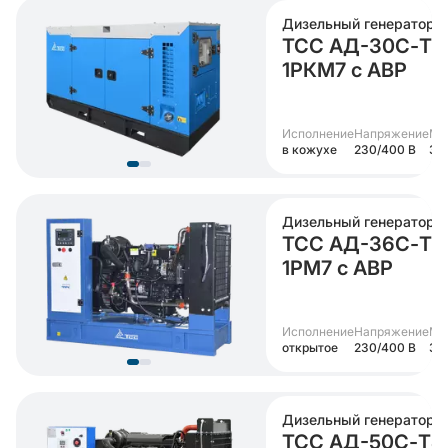
Дизельный генератор
ТСС АД-30С-Т4
1РКМ7 с АВР
Исполнение
Напряжение
Мо
в кожухе
230/400 В
30
Дизельный генератор
ТСС АД-36С-Т4
1РМ7 с АВР
Исполнение
Напряжение
Мо
открытое
230/400 В
36
Дизельный генератор
ТСС АД-50С-Т4