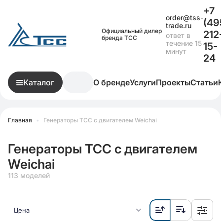
+7
order@tss-
(49
trade.ru
Официальный дилер
212
ответ в
бренда ТСС
течение 15
15-
минут
24
Каталог
О бренде
Услуги
Проекты
Статьи
Главная
•
Генераторы ТСС c двигателем Weichai
Генераторы ТСС c двигателем
Weichai
113 моделей
Цена