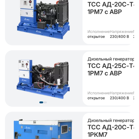
ТСС АД-20С-Т4
1РМ7 с АВР
Исполнение
Напряжение
Мо
открытое
230/400 В
20
Дизельный генератор
ТСС АД-25С-Т4
1РМ7 с АВР
Исполнение
Напряжение
Мо
открытое
230/400 В
25 
Дизельный генератор
ТСС АД-20С-Т4
1РКМ7