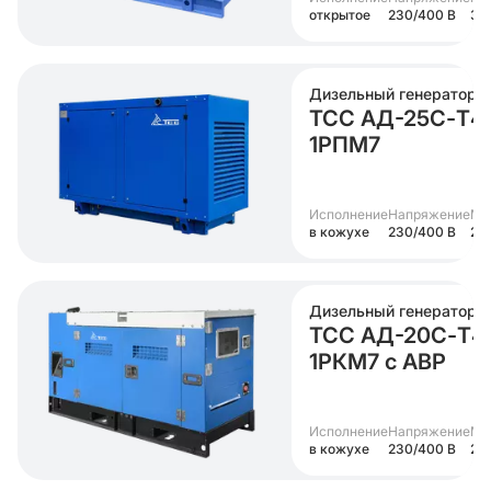
открытое
230/400 В
30
Дизельный генератор
ТСС АД-25С-Т4
1РПМ7
Исполнение
Напряжение
Мо
в кожухе
230/400 В
25 
Дизельный генератор
ТСС АД-20С-Т4
1РКМ7 с АВР
Исполнение
Напряжение
Мо
в кожухе
230/400 В
20