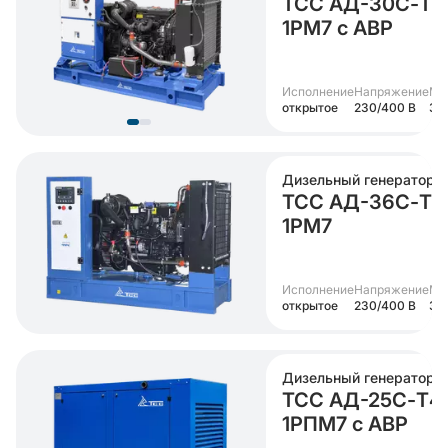
ТСС АД-30С-Т4
1РМ7 с АВР
Исполнение
Напряжение
Мо
открытое
230/400 В
30
Дизельный генератор
ТСС АД-36С-Т4
1РМ7
Исполнение
Напряжение
Мо
открытое
230/400 В
36
Дизельный генератор
ТСС АД-25С-Т4
1РПМ7 с АВР